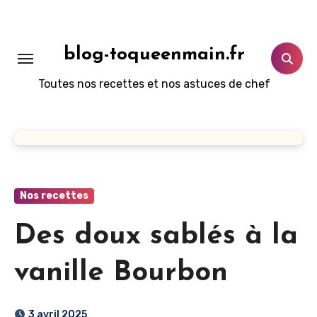
Aller
au
contenu
blog-toqueenmain.fr
principal
Toutes nos recettes et nos astuces de chef
Nos recettes
Des doux sablés à la
vanille Bourbon
3 avril 2025