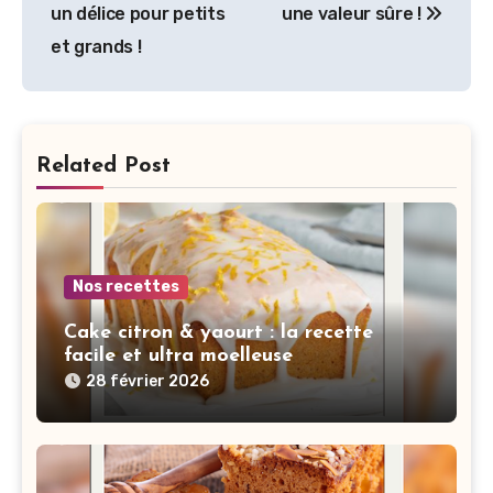
de
un délice pour petits
une valeur sûre !
l’article
et grands !
Related Post
Nos recettes
Cake citron & yaourt : la recette
facile et ultra moelleuse
28 février 2026