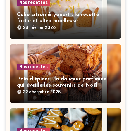
Nos recettes
Cake citron & yaourt : la recette
facile et ultra moelleuse
28 février 2026
Nos recettes
Pain d’épices : la douceur parfumée
qui éveille les souvenirs de Noël
22 décembre 2025
Nos recettes