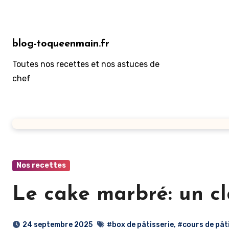
Aller
au
contenu
blog-toqueenmain.fr
principal
Toutes nos recettes et nos astuces de
chef
Nos recettes
Le cake marbré: un c
24 septembre 2025
#box de pâtisserie
,
#cours de pât