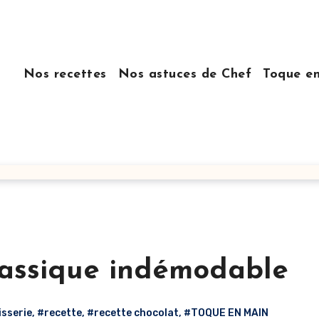
Nos recettes
Nos astuces de Chef
Toque e
lassique indémodable
isserie
,
#recette
,
#recette chocolat
,
#TOQUE EN MAIN