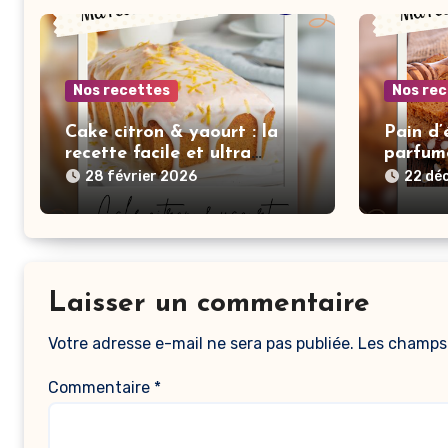
Nos recettes
Nos re
Cake citron & yaourt : la
Pain d’
recette facile et ultra
parfumé
moelleuse
souveni
28 février 2026
22 dé
Laisser un commentaire
Votre adresse e-mail ne sera pas publiée.
Les champs 
Commentaire
*