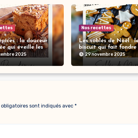
cettes
Nos recettes
épices : la douceur
Les sablés de Noël : l
e qui éveille les
biscuit qui fait fondre 
rs de Noël
cembre 2025
29 novembre 2025
obligatoires sont indiqués avec
*