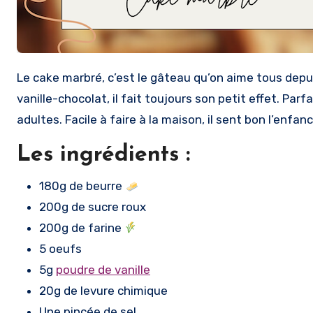
Le cake marbré, c’est le gâteau qu’on aime tous depuis toujours. Moelleux, délicieux et joli avec ses jolies marbrures
vanille-chocolat, il fait toujours son petit effet. Parf
adultes. Facile à faire à la maison, il sent bon l’enfa
Les ingrédients :
180g de beurre
200g de sucre roux
200g de farine
5 oeufs
5g
poudre de vanille
20g de levure chimique
Une pincée de sel