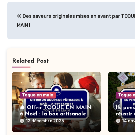
Navigation
Des saveurs originales mises en avant par TOQU
de
MAIN !
l’article
Related Post
Toque en main
Toque 
🎄 Offrir TOQUE EN MAIN
Ils pen
à Noël : la box artisanale
réussir
made in France pour
pourtan
12 décembre 2025
14 no
devenir un chef à la maison
🎁