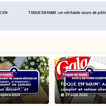
E EN
TOQUE EN MAIN : un véritable cours de pâti
en main
Toque en main
saient ne jamais
TOQUE EN MAIN : Av
 un dessert… et
complet et retour clie
t !
vembre 2025
29 août 2025