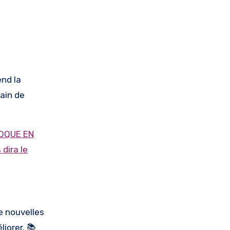
ain de
OQUE EN
 dira le
e nouvelles
iorer. 📚