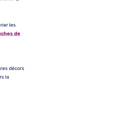
ier les
ûches de
cres décors
rs la