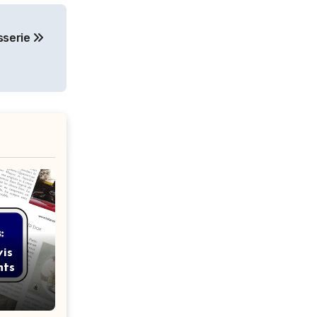
sserie
is
nts