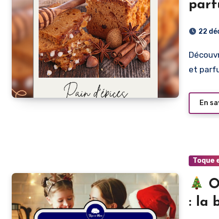
parf
de N
22 dé
Découvrez notre recette de pain d’épices maison, moelleux
et parf
En sa
Toque 
O
: la