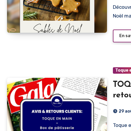
Découvrez notre recette facile et gourmande de sablés de
Noël ma
En sa
Toque 
TOQU
reto
29 ao
Toque en Main s’impose comme une référence montante