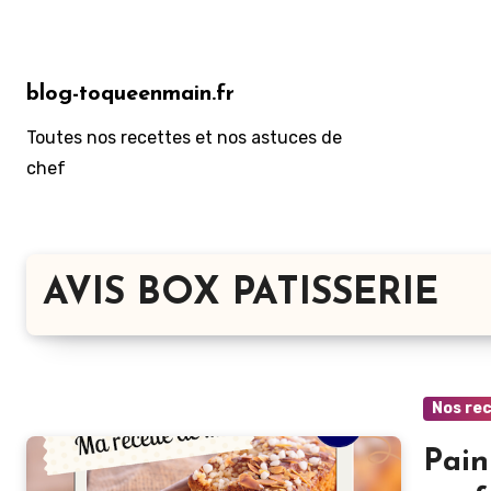
Aller
au
contenu
blog-toqueenmain.fr
principal
Toutes nos recettes et nos astuces de
chef
AVIS BOX PATISSERIE
Nos re
Pain