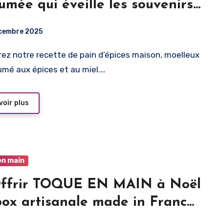
umée qui éveille les souvenirs
oël
cembre 2025
umé aux épices et au miel.…
voir plus
en main
ffrir TOQUE EN MAIN à Noël
 box artisanale made in France