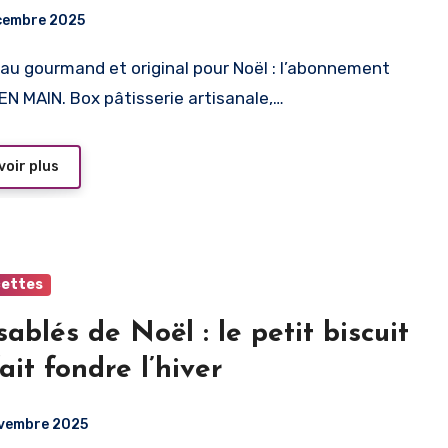
 devenir un chef à la maison
cembre 2025
N MAIN. Box pâtisserie artisanale,…
voir plus
cettes
sablés de Noël : le petit biscuit
fait fondre l’hiver
vembre 2025