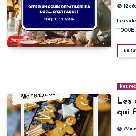
pour
12 dé
Le cadeau gourmand et original pour Noël : l’abonnement
TOQUE E
En sa
Nos re
Les 
qui 
29 no